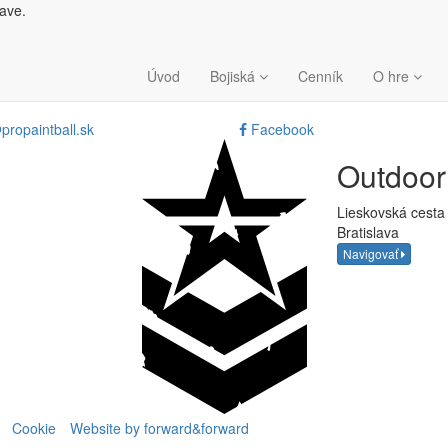
lave.
Úvod
Bojiská
Cenník
O hre
propaintball.sk
Facebook
Outdoo
Lieskovská cesta
Bratislava
Navigovať
Cookie
Website by forward&forward