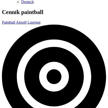
Deutsch
Cenník
paintball
Paintball
Airsoft
Lasertag