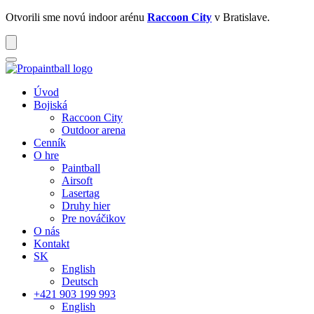
Otvorili sme novú indoor arénu
Raccoon City
v Bratislave.
Úvod
Bojiská
Raccoon
City
Outdoor
arena
Cenník
O hre
Paintball
Airsoft
Lasertag
Druhy hier
Pre nováčikov
O nás
Kontakt
SK
English
Deutsch
+421 903 199 993
English