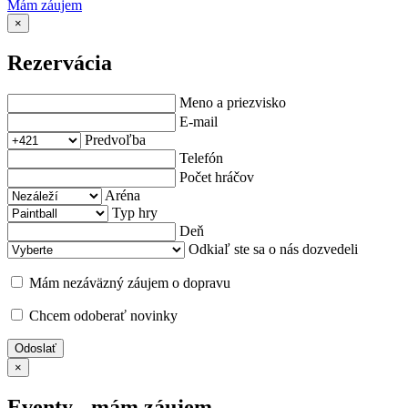
Mám záujem
×
Rezervácia
Meno a priezvisko
E-mail
Predvoľba
Telefón
Počet hráčov
Aréna
Typ hry
Deň
Odkiaľ ste sa o nás dozvedeli
Mám nezáväzný záujem o dopravu
Chcem odoberať novinky
Odoslať
×
Eventy - mám záujem