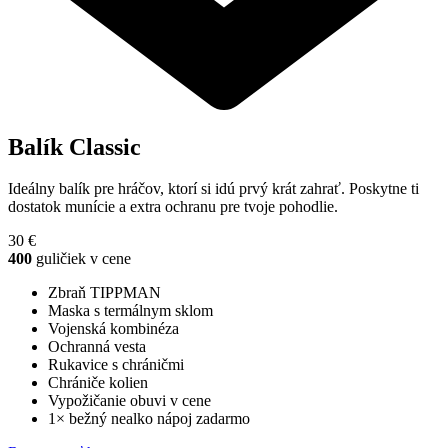
Balík
Classic
Ideálny balík pre hráčov, ktorí si idú prvý krát zahrať. Poskytne ti
dostatok munície a extra ochranu pre tvoje pohodlie.
30 €
400
guličiek v cene
Zbraň TIPPMAN
Maska s termálnym sklom
Vojenská kombinéza
Ochranná vesta
Rukavice s chráničmi
Chrániče kolien
Vypožičanie obuvi v cene
1× bežný nealko nápoj zadarmo