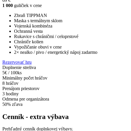
69 €
1 000
guličiek v cene
Zbraň TIPPMAN
Maska s termálnym sklom
Vojenská kombinéza
Ochranná vesta
Rukavice s chráničmi / celoprstové
Chrániče kolien
Vypožičanie obuvi v cene
2× nealko / pivo / energetický nápoj zadarmo
Rezervovať hru
Doplnenie streliva
5€ / 100ks
Minimálny počet hráčov
8 hráčov
Prenájom priestorov
3 hodiny
Odmena pre organizátora
50% zľava
Cenník - extra výbava
Prehľadný cenník doplnkovej výbavy.