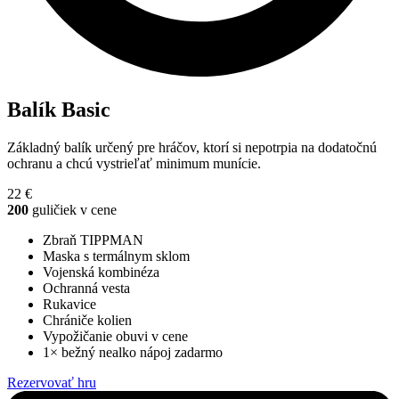
Balík
Basic
Základný balík určený pre hráčov, ktorí si nepotrpia na dodatočnú
ochranu a chcú vystrieľať minimum munície.
22 €
200
guličiek v cene
Zbraň TIPPMAN
Maska s termálnym sklom
Vojenská kombinéza
Ochranná vesta
Rukavice
Chrániče kolien
Vypožičanie obuvi v cene
1× bežný nealko nápoj zadarmo
Rezervovať hru