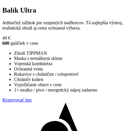
Balík
Ultra
Jedinečný zážitok pre ozajstných nadšencov. Tá najlepšia výstroj,
realistická zbraň aj extra ochranná výbava.
40 €
600
guličiek v cene
Zbraň TIPPMAN
Maska s termálnym sklom
Vojenská kombinéza
Ochranná vesta
Rukavice s chráničmi / celoprstové
Chrániče kolien
Vypožičanie obuvi v cene
1× nealko / pivo / energetický nápoj zadarmo
Rezervovať hru