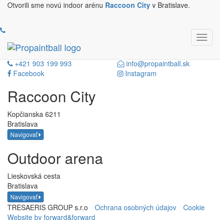
Otvorili sme novú indoor arénu
Raccoon City
v Bratislave.
IMGL5159
+421 903 199 993
info@propaintball.sk
Facebook
Instagram
Raccoon
City
Kopčianska 6211
Bratislava
Navigovať
Outdoor
arena
Lieskovská cesta
Bratislava
Navigovať
TRESAERIS GROUP s.r.o
Ochrana osobných údajov
Cookie
Website by forward&forward