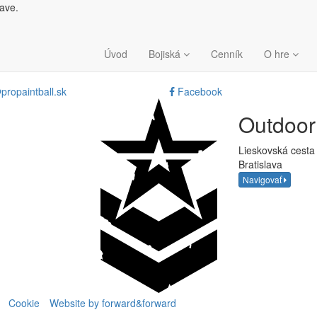
lave.
g-knige-grenades
Úvod
Bojiská
Cenník
O hre
propaintball.sk
Facebook
Outdoo
Lieskovská cesta
Bratislava
Navigovať
Cookie
Website by forward&forward