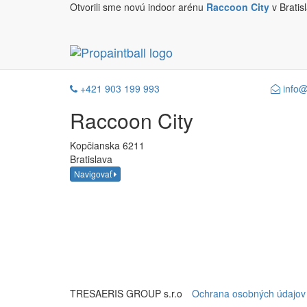
Otvorili sme novú indoor arénu
Raccoon City
v Bratis
feature-laserta
+421 903 199 993
info@
Raccoon
City
Kopčianska 6211
Bratislava
Navigovať
TRESAERIS GROUP s.r.o
Ochrana osobných údajov